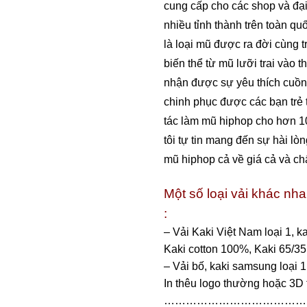
TPHCM và nhiều tỉnh thành 
là mũ snapback là loại mũ đ
là sản phẩm được biến thể từ
hiphop đã nhanh chóng nhận 
trẻ Mỹ và nhanh chóng chin
châu. Với kinh nghiệm đã h
tác trong và ngoài nước, chú
đối cho khách hàng đặt sản
lượng.
Một số loại vải khác n
:
– Vải Kaki Việt Nam loại 1, 
Kaki cotton 100%, Kaki 65/3
– Vải bố, kaki samsung loại 
In thêu logo thường hoặc 3D
…………………………………………………