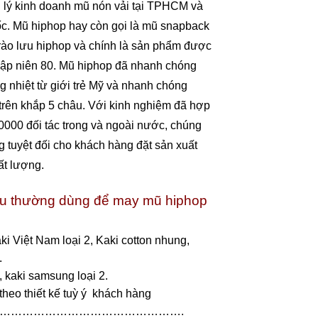
trên toàn quốc. Mũ hiphop hay còn gọi
ược ra đời cùng trào lưu hiphop và chính
 mũ lưỡi trai vào thập niên 80. Mũ
được sự yêu thích cuồng nhiệt từ giới
h phục được các bạn trẻ trên khắp 5
ợp tác làm mũ hiphop cho hơn 10000 đối
ng tôi tự tin mang đến sự hài lòng tuyệt
 xuất mũ hiphop cả về giá cả và chất
hau thường dùng để may mũ hiphop
kaki Việt Nam loại 2, Kaki cotton nhung,
5.
1, kaki samsung loại 2.
 theo thiết kế tuỳ ý khách hàng
………………………….