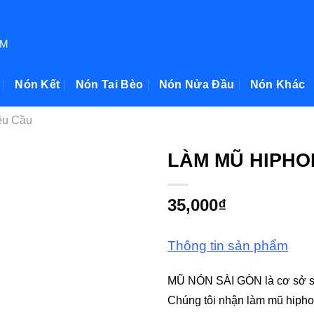
TPHCM
In Nón
Nón Kết
Nón Tai Bèo
Nón Nửa Đầu
Nón Khác
Bản
o Yêu Cầu
LÀM MŨ HIPH
35,000
₫
Thông tin sản phẩm
MŨ NÓN SÀI GÒN là cơ sở s
Chúng tôi nhận làm mũ hipho
chiếc) cung cấp cho các sho