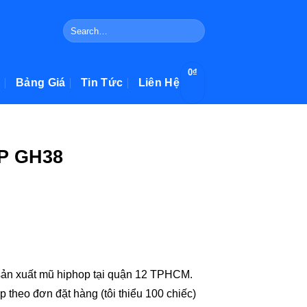
Search
for:
g Giá
Tin Tức
Liên Hệ
0
₫
OP GH38
ản xuất mũ hiphop tại quận 12 TPHCM.
p theo đơn đặt hàng (tôi thiểu 100
p và đại lý kinh doanh mũ nón vải tại