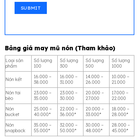
Bảng giá may mũ nón (Tham khảo)
Loại sản
Số lượng
Số lượng
Số lượng
Số lượng
phẩm
100
300
500
1000
16.000 –
16.000 –
14.000 –
10.000 –
Nón kết
38.000
31.000
26.000
21.000
Nón tai
23.000 –
23.000 –
20.000 –
17.000 –
bèo
35.000
30.000
27.000
22.000
Nón
25.000 –
22.000 –
20.000 –
18.000 –
bucket
40.000*
36.000*
33.000*
28.000*
Nón
35.000 –
32.000 –
30.000 –
28.000 –
snapback
55.000*
50.000*
48.000*
45.000*