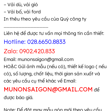
– Vải dù, vải gió
– Vải bố, vải ford
In thêu theo yêu cầu của Quý công ty
………………………………………
Liên hệ để được tư vấn mọi thông tin cần thiết:
Hotline: 028.6650.8833
Zalo: 0902.420.833
Email: munonsaigon@gmail.com
HOẶC Gửi ảnh mẫu (nếu có), thiết kế logo ( nếu
có), số lượng, chất liệu, thời gian sản xuất và
các yêu cầu cụ thể khác về Email
:
MUNONSAIGON@GMAIL.COM
để
được báo giá.
Note: Để đặt may mẫu nón mới theo yêu cầu