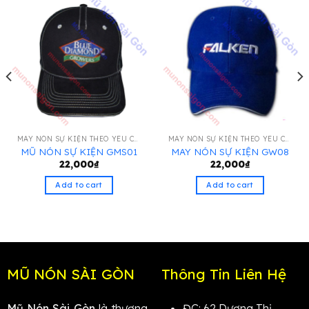
MAY NÓN SỰ KIỆN THEO YÊU CẦU
MAY NÓN SỰ KIỆN THEO YÊU CẦU
MŨ NÓN SỰ KIỆN GMS01
MAY NÓN SỰ KIỆN GW08
22,000
₫
22,000
₫
Add to cart
Add to cart
MŨ NÓN SÀI GÒN
Thông Tin Liên Hệ
Mũ Nón Sài Gòn
là thương
ĐC: 62 Dương Thị