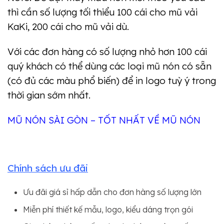
thì cần số lượng tối thiểu 100 cái cho mũ vải
KaKi, 200 cái cho mũ vải dù.
Với các đơn hàng có số lượng nhỏ hơn 100 cái
quý khách có thể dùng các loại mũ nón có sẵn
(có đủ các màu phổ biến) để in logo tuỳ ý trong
thời gian sớm nhất.
MŨ NÓN SÀI GÒN – TỐT NHẤT VỀ MŨ NÓN
Chính sách ưu đãi
Ưu đãi giá sỉ hấp dẫn cho đơn hàng số lượng lớn
Miễn phí thiết kế mẫu, logo, kiểu dáng trọn gói