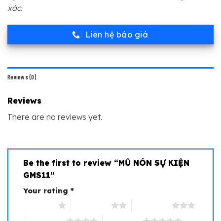
xác.
Liên hệ báo giá
Reviews (0)
Reviews
There are no reviews yet.
Be the first to review “MŨ NÓN SỰ KIỆN
GMS11”
Your rating
*
1 of 5 stars
2 of 5 stars
3 of 5 stars