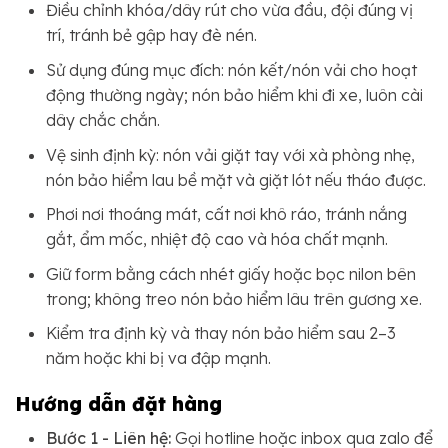
Điều chỉnh khóa/dây rút cho vừa đầu, đội đúng vị
trí, tránh bẻ gập hay đè nén.
Sử dụng đúng mục đích: nón kết/nón vải cho hoạt
động thường ngày; nón bảo hiểm khi đi xe, luôn cài
dây chắc chắn.
Vệ sinh định kỳ: nón vải giặt tay với xà phòng nhẹ,
nón bảo hiểm lau bề mặt và giặt lót nếu tháo được.
Phơi nơi thoáng mát, cất nơi khô ráo, tránh nắng
gắt, ẩm mốc, nhiệt độ cao và hóa chất mạnh.
Giữ form bằng cách nhét giấy hoặc bọc nilon bên
trong; không treo nón bảo hiểm lâu trên gương xe.
Kiểm tra định kỳ và thay nón bảo hiểm sau 2–3
năm hoặc khi bị va đập mạnh.
Hướng dẫn đặt hàng
Bước 1 - Liên hệ:
Gọi hotline hoặc inbox qua zalo để