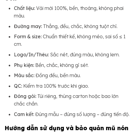
Chất liệu:
Vải mới 100%, bền, thoáng, không phai
màu.
Đường may:
Thẳng, đều, chắc, không tuột chỉ.
Form & size:
Chuẩn thiết kế, không méo, sai số ≤ 1
cm.
Logo/In/Thêu:
Sắc nét, đúng màu, không lem.
Phụ kiện:
Bền, chắc, không gỉ sét.
Màu sắc:
Đồng đều, bền màu.
QC:
Kiểm tra 100% trước khi giao.
Đóng gói:
Túi riêng, thùng carton hoặc bao lớn
chắc chắn.
Cam kết:
Đúng mẫu – đúng số lượng – đúng tiến độ.
Hướng dẫn sử dụng và bảo quản mũ nón