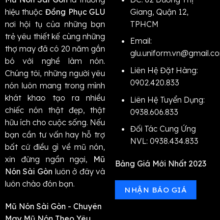
hiệu thuộc
Đồng Phục GLU
Giang, Quận 12,
nơi hội tụ của những bạn
TPHCM
trẻ yêu thiết kế cùng những
Email:
thợ may đã có 20 năm gắn
glu.uniform.vn@gmail.c
bó với nghề làm nón.
Liên Hệ Đặt Hàng:
Chúng tôi, những người yêu
0902.420.833
nón luôn mang trong mình
khát khao tạo ra nhiều
Liên Hệ Tuyển Dụng:
chiếc nón thật đẹp, thật
0938.606.833
hữu ích cho cuộc sống.
Nếu
Đối Tác Cung Ứng
bạn cần tư vấn hay hỗ trợ
NVL: 0938.434.833
bất cứ điều gì về mũ nón,
xin đừng ngần ngại,
Mũ
Bảng Giá Mới Nhất 2023
Nón Sài Gòn
luôn ở đây và
luôn chào đón bạn.
NHẬN BÁO GIÁ
Mũ Nón Sài Gòn - Chuyên
May Mũ Nón Theo Yêu