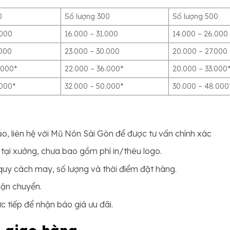
0
Số lượng 300
Số lượng 500
.000
16.000 – 31.000
14.000 – 26.000
.000
23.000 – 30.000
20.000 – 27.000
.000*
22.000 – 36.000*
20.000 – 33.000
.000*
32.000 – 50.000*
30.000 – 48.000
o, liên hệ với Mũ Nón Sài Gòn để được tư vấn chính xác
tại xưởng, chưa bao gồm phí in/thêu logo.
 quy cách may, số lượng và thời điểm đặt hàng.
vận chuyển.
ực tiếp để nhận báo giá ưu đãi.
à giao hàng