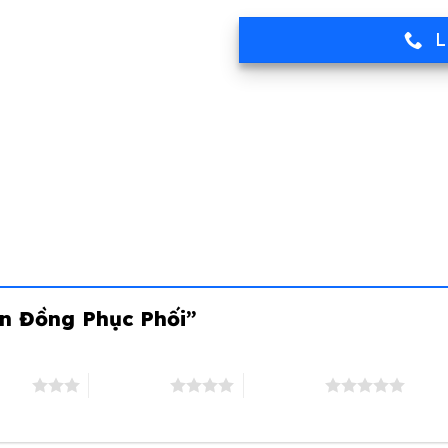
L
Nón Đồng Phục Phối”
stars
4 of 5 stars
5 of 5 stars