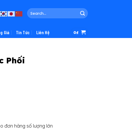
Search
for:
g Giá
Tin Tức
Liên Hệ
0
₫
c Phối
ho đơn hàng số lượng lớn