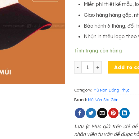
Miễn phí thiết kế mẫu, l
Giao hàng hàng gấp, n
Bảo hành 6 tháng, đổi tr
Nhận in thêu logo theo
Tình trạng còn hàng
Nón Đồng Phục Phối quant
Add to c
Category:
Mũ Nón Đồng Phục
Brand:
Mũ Nón Sài Gòn
Lưu ý
: Mức giá trên chỉ đ
nhân viên tư vấn để được hỗ