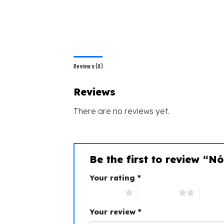
Reviews (0)
Reviews
There are no reviews yet.
Be the first to review “
Your rating
*
1 of 5 stars
2 of 5 stars
3 of 5 
Your review
*