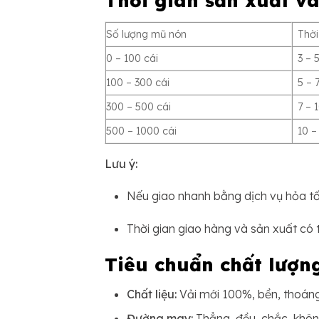
Số lượng mũ nón
Thời
0 – 100 cái
3 – 
100 – 300 cái
5 – 
300 – 500 cái
7 – 
500 – 1000 cái
10 –
Lưu ý:
Nếu giao nhanh bằng dịch vụ hỏa tốc,
Thời gian giao hàng và sản xuất có 
Tiêu chuẩn chất lượn
Chất liệu:
Vải mới 100%, bền, thoáng
Đường may:
Thẳng, đều, chắc, không