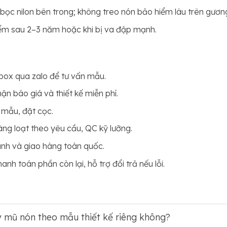
bọc nilon bên trong; không treo nón bảo hiểm lâu trên gươn
iểm sau 2–3 năm hoặc khi bị va đập mạnh.
nbox qua zalo để tư vấn mẫu.
n báo giá và thiết kế miễn phí.
mẫu, đặt cọc.
àng loạt theo yêu cầu, QC kỹ lưỡng.
ành và giao hàng toàn quốc.
anh toán phần còn lại, hỗ trợ đổi trả nếu lỗi.
 mũ nón theo mẫu thiết kế riêng không?