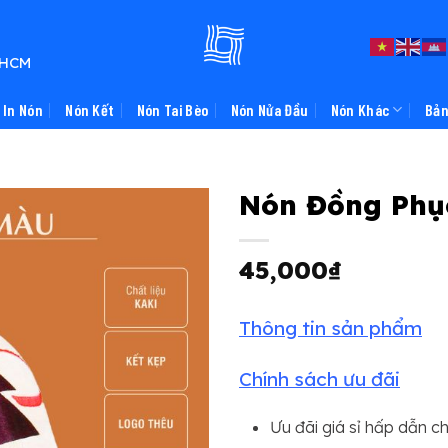
TPHCM
In Nón
Nón Kết
Nón Tai Bèo
Nón Nửa Đầu
Nón Khác
Bản
Nón Đồng Phụ
45,000
₫
Thông tin sản phẩm
Chính sách ưu đãi
Ưu đãi giá sỉ hấp dẫn c