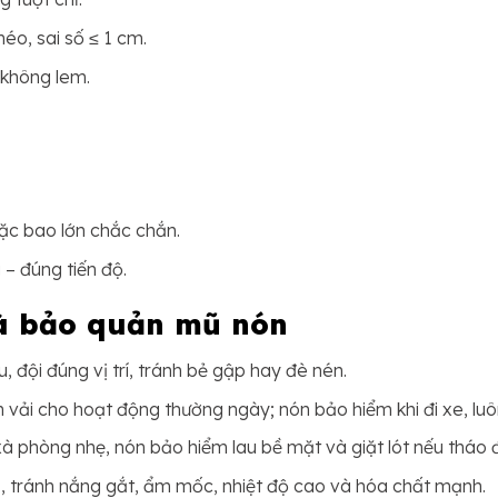
éo, sai số ≤ 1 cm.
không lem.
oặc bao lớn chắc chắn.
– đúng tiến độ.
à bảo quản mũ nón
 đội đúng vị trí, tránh bẻ gập hay đè nén.
vải cho hoạt động thường ngày; nón bảo hiểm khi đi xe, luô
i xà phòng nhẹ, nón bảo hiểm lau bề mặt và giặt lót nếu tháo 
o, tránh nắng gắt, ẩm mốc, nhiệt độ cao và hóa chất mạnh.