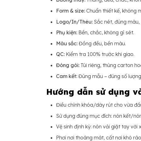
Form & size:
Chuẩn thiết kế, không m
Logo/In/Thêu:
Sắc nét, đúng màu, 
Phụ kiện:
Bền, chắc, không gỉ sét.
Màu sắc:
Đồng đều, bền màu.
QC:
Kiểm tra 100% trước khi giao.
Đóng gói:
Túi riêng, thùng carton h
Cam kết:
Đúng mẫu – đúng số lượng 
Hướng dẫn sử dụng v
Điều chỉnh khóa/dây rút cho vừa đầu,
Sử dụng đúng mục đích: nón kết/nón 
Vệ sinh định kỳ: nón vải giặt tay vớ
Phơi nơi thoáng mát, cất nơi khô rá