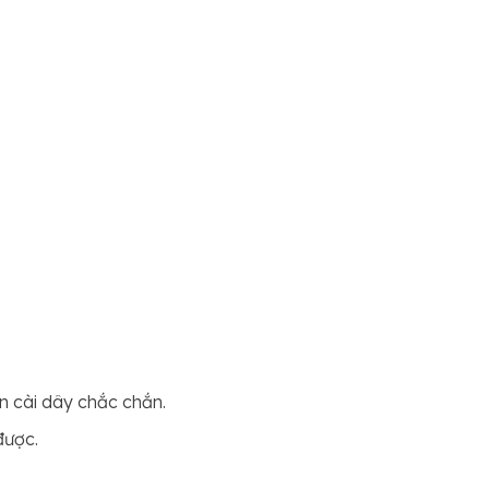
n cài dây chắc chắn.
được.