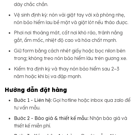
dây chắc chắn.
Vệ sinh định kỳ: nón vải giặt tay với xà phòng nhẹ,
nón bảo hiểm lau bề mặt và giặt lót nếu tháo được.
Phơi nơi thoáng mát, cất nơi khô ráo, tránh nắng
gắt, ẩm mốc, nhiệt độ cao và hóa chất mạnh.
Giữ form bằng cách nhét giấy hoặc bọc nilon bên
trong; không treo nón bảo hiểm lâu trên gương xe.
Kiểm tra định kỳ và thay nón bảo hiểm sau 2–3
năm hoặc khi bị va đập mạnh.
Hướng dẫn đặt hàng
Bước 1 - Liên hệ:
Gọi hotline hoặc inbox qua zalo để
tư vấn mẫu.
Bước 2 - Báo giá & thiết kế mẫu:
Nhận báo giá và
thiết kế miễn phí.