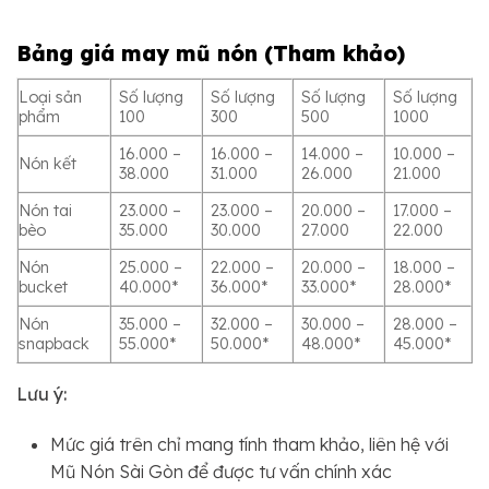
Bảng giá may mũ nón (Tham khảo)
Loại sản
Số lượng
Số lượng
Số lượng
Số lượng
phẩm
100
300
500
1000
16.000 –
16.000 –
14.000 –
10.000 –
Nón kết
38.000
31.000
26.000
21.000
Nón tai
23.000 –
23.000 –
20.000 –
17.000 –
bèo
35.000
30.000
27.000
22.000
Nón
25.000 –
22.000 –
20.000 –
18.000 –
bucket
40.000*
36.000*
33.000*
28.000*
Nón
35.000 –
32.000 –
30.000 –
28.000 –
snapback
55.000*
50.000*
48.000*
45.000*
Lưu ý:
Mức giá trên chỉ mang tính tham khảo, liên hệ với
Mũ Nón Sài Gòn để được tư vấn chính xác