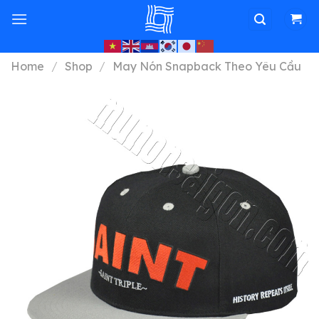
Skip
to
content
Home
/
Shop
/
May Nón Snapback Theo Yêu Cầu