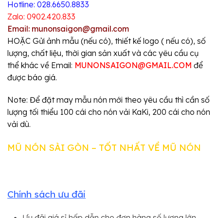
Hotline: 028.6650.8833
Zalo: 0902.420.833
Email: munonsaigon@gmail.com
HOẶC Gửi ảnh mẫu (nếu có), thiết kế logo ( nếu có), số
lượng, chất liệu, thời gian sản xuất và các yêu cầu cụ
thể khác về Email
:
MUNONSAIGON@GMAIL.COM
để
được báo giá.
Note: Để đặt may mẫu nón mới theo yêu cầu thì cần số
lượng tối thiểu 100 cái cho nón vải KaKi, 200 cái cho nón
vải dù.
MŨ NÓN SÀI GÒN – TỐT NHẤT VỀ MŨ NÓN
Chính sách ưu đãi
Ưu đãi giá sỉ hấp dẫn cho đơn hàng số lượng lớn