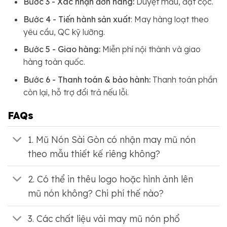
Bước 3 - Xác nhận đơn hàng:
Duyệt mẫu, đặt cọc.
Bước 4 - Tiến hành sản xuất
: May hàng loạt theo
yêu cầu, QC kỹ lưỡng.
Bước 5 - Giao hàng:
Miễn phí nội thành và giao
hàng toàn quốc.
Bước 6 - Thanh toán & bảo hành:
Thanh toán phần
còn lại, hỗ trợ đổi trả nếu lỗi.
FAQs
1. Mũ Nón Sài Gòn có nhận may mũ nón
theo mẫu thiết kế riêng không?
2. Có thể in thêu logo hoặc hình ảnh lên
mũ nón không? Chi phí thế nào?
3. Các chất liệu vải may mũ nón phổ