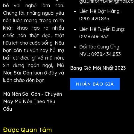
glu.uniform.vn@gmail.c
bó với nghề làm nón.
Liên Hệ Đặt Hàng:
Chúng tôi, những người yêu
0902.420.833
nón luôn mang trong mình
khát khao tạo ra nhiều
Liên Hệ Tuyển Dụng:
chiếc nón thật đẹp, thật
0938.606.833
hữu ích cho cuộc sống.
Nếu
Đối Tác Cung Ứng
bạn cần tư vấn hay hỗ trợ
NVL: 0938.434.833
bất cứ điều gì về mũ nón,
xin đừng ngần ngại,
Mũ
Bảng Giá Mới Nhất 2023
Nón Sài Gòn
luôn ở đây và
luôn chào đón bạn.
NHẬN BÁO GIÁ
Mũ Nón Sài Gòn - Chuyên
May Mũ Nón Theo Yêu
Cầu
Được Quan Tâm