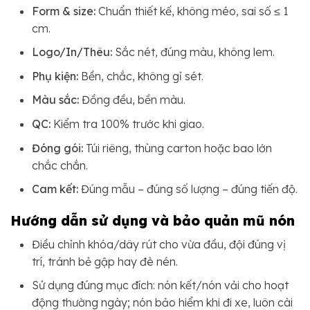
Form & size:
Chuẩn thiết kế, không méo, sai số ≤ 1
cm.
Logo/In/Thêu:
Sắc nét, đúng màu, không lem.
Phụ kiện:
Bền, chắc, không gỉ sét.
Màu sắc:
Đồng đều, bền màu.
QC:
Kiểm tra 100% trước khi giao.
Đóng gói:
Túi riêng, thùng carton hoặc bao lớn
chắc chắn.
Cam kết:
Đúng mẫu – đúng số lượng – đúng tiến độ.
Hướng dẫn sử dụng và bảo quản mũ nón
Điều chỉnh khóa/dây rút cho vừa đầu, đội đúng vị
trí, tránh bẻ gập hay đè nén.
Sử dụng đúng mục đích: nón kết/nón vải cho hoạt
động thường ngày; nón bảo hiểm khi đi xe, luôn cài