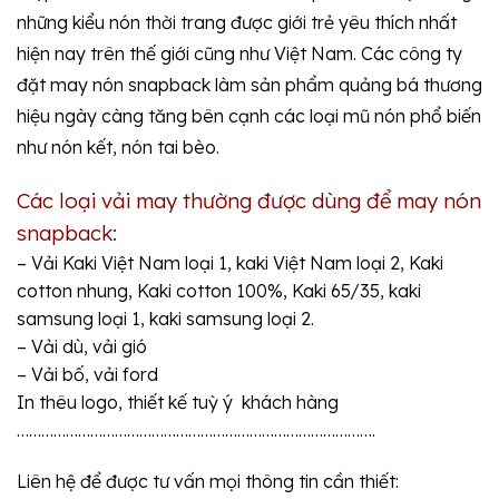
những kiểu nón thời trang được giới trẻ yêu thích nhất
hiện nay trên thế giới cũng như Việt Nam. Các công ty
đặt may nón snapback làm sản phẩm quảng bá thương
hiệu ngày càng tăng bên cạnh các loại mũ nón phổ biến
như nón kết, nón tai bèo.
Các loại vải may thường được dùng để may nón
snapback:
– Vải Kaki Việt Nam loại 1, kaki Việt Nam loại 2, Kaki
cotton nhung, Kaki cotton 100%, Kaki 65/35, kaki
samsung loại 1, kaki samsung loại 2.
– Vải dù, vải gió
– Vải bố, vải ford
In thêu logo, thiết kế tuỳ ý khách hàng
…………………………………………………………………………….
Liên hệ để được tư vấn mọi thông tin cần thiết: