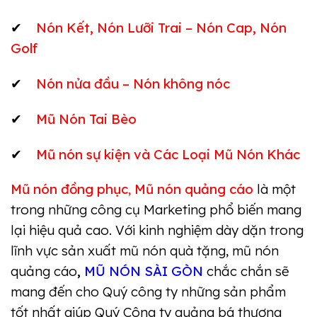
✔
Nón Kết, Nón Lưỡi Trai – Nón Cap, Nón
Golf
✔
Nón nửa đầu – Nón không nóc
✔
Mũ Nón Tai Bèo
✔
Mũ nón sự kiện
và
Các Loại Mũ Nón Khác
Mũ nón đồng phục
,
Mũ nón quảng cáo
là một
trong những công cụ Marketing phổ biến mang
lại hiệu quả cao. Với kinh nghiệm dày dặn trong
lĩnh vực sản xuất mũ nón quà tặng, mũ nón
quảng cáo
,
MŨ NÓN SÀI GÒN
chắc chắn sẽ
mang đến cho Quý công ty những sản phẩm
tốt nhất giúp Quý Công ty quảng bá thương