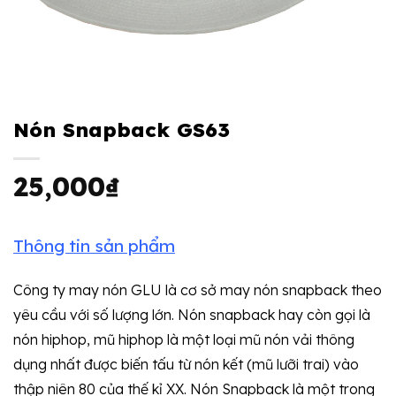
Nón Snapback GS63
25,000
₫
Thông tin sản phẩm
Công ty may nón GLU là cơ sở may nón snapback theo
yêu cầu với số lượng lớn. Nón snapback hay còn gọi là
nón hiphop, mũ hiphop là một loại mũ nón vải thông
dụng nhất được biến tấu từ nón kết (mũ lưỡi trai) vào
thập niên 80 của thế kỉ XX. Nón Snapback là một trong