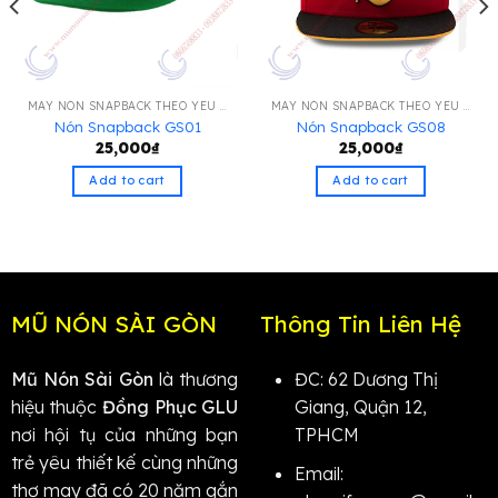
MAY NÓN SNAPBACK THEO YÊU CẦU
MAY NÓN SNAPBACK THEO YÊU CẦU
Nón Snapback GS01
Nón Snapback GS08
25,000
₫
25,000
₫
Add to cart
Add to cart
MŨ NÓN SÀI GÒN
Thông Tin Liên Hệ
Mũ Nón Sài Gòn
là thương
ĐC: 62 Dương Thị
hiệu thuộc
Đồng Phục GLU
Giang, Quận 12,
nơi hội tụ của những bạn
TPHCM
trẻ yêu thiết kế cùng những
Email:
thợ may đã có 20 năm gắn