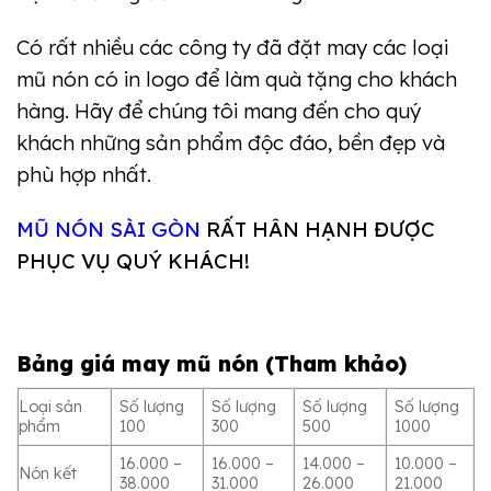
Có rất nhiều các công ty đã đặt may các loại
mũ nón có in logo để làm quà tặng cho khách
hàng.
Hãy để
chúng tôi mang đến cho quý
khách những sản phẩm độc đáo, bền đẹp và
phù hợp nhất.
MŨ NÓN SÀI GÒN
RẤT HÂN HẠNH ĐƯỢC
PHỤC VỤ QUÝ KHÁCH!
Bảng giá may mũ nón (Tham khảo)
Loại sản
Số lượng
Số lượng
Số lượng
Số lượng
phẩm
100
300
500
1000
16.000 –
16.000 –
14.000 –
10.000 –
Nón kết
38.000
31.000
26.000
21.000