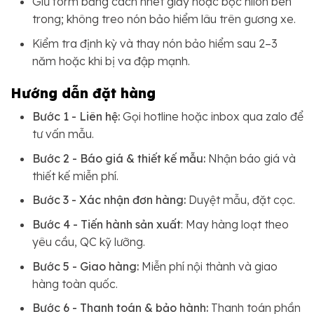
Giữ form bằng cách nhét giấy hoặc bọc nilon bên
trong; không treo nón bảo hiểm lâu trên gương xe.
Kiểm tra định kỳ và thay nón bảo hiểm sau 2–3
năm hoặc khi bị va đập mạnh.
Hướng dẫn đặt hàng
Bước 1 - Liên hệ:
Gọi hotline hoặc inbox qua zalo để
tư vấn mẫu.
Bước 2 - Báo giá & thiết kế mẫu:
Nhận báo giá và
thiết kế miễn phí.
Bước 3 - Xác nhận đơn hàng:
Duyệt mẫu, đặt cọc.
Bước 4 - Tiến hành sản xuất
: May hàng loạt theo
yêu cầu, QC kỹ lưỡng.
Bước 5 - Giao hàng:
Miễn phí nội thành và giao
hàng toàn quốc.
Bước 6 - Thanh toán & bảo hành:
Thanh toán phần