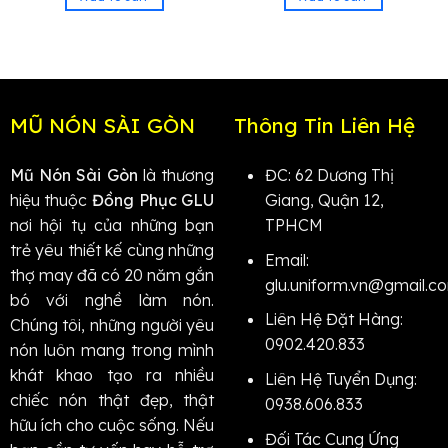
MŨ NÓN SÀI GÒN
Thông Tin Liên Hệ
Mũ Nón Sài Gòn
là thương
ĐC: 62 Dương Thị
hiệu thuộc
Đồng Phục GLU
Giang, Quận 12,
nơi hội tụ của những bạn
TPHCM
trẻ yêu thiết kế cùng những
Email:
thợ may đã có 20 năm gắn
glu.uniform.vn@gmail.c
bó với nghề làm nón.
Liên Hệ Đặt Hàng:
Chúng tôi, những người yêu
0902.420.833
nón luôn mang trong mình
khát khao tạo ra nhiều
Liên Hệ Tuyển Dụng:
chiếc nón thật đẹp, thật
0938.606.833
hữu ích cho cuộc sống.
Nếu
Đối Tác Cung Ứng