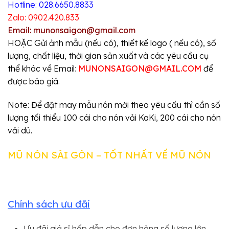
Hotline: 028.6650.8833
Zalo: 0902.420.833
Email: munonsaigon@gmail.com
HOẶC Gửi ảnh mẫu (nếu có), thiết kế logo ( nếu có), số
lượng, chất liệu, thời gian sản xuất và các yêu cầu cụ
thể khác về Email
:
MUNONSAIGON@GMAIL.COM
để
được báo giá.
Note: Để đặt may mẫu nón mới theo yêu cầu thì cần số
lượng tối thiểu 100 cái cho nón vải KaKi, 200 cái cho nón
vải dù.
MŨ NÓN SÀI GÒN – TỐT NHẤT VỀ MŨ NÓN
Chính sách ưu đãi
Ưu đãi giá sỉ hấp dẫn cho đơn hàng số lượng lớn