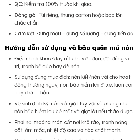
QC:
Kiểm tra 100% trước khi giao.
Đóng gói:
Túi riêng, thùng carton hoặc bao lớn
chắc chắn.
Cam kết:
Đúng mẫu – đúng số lượng – đúng tiến độ.
Hướng dẫn sử dụng và bảo quản mũ nón
Điều chỉnh khóa/dây rút cho vừa đầu, đội đúng vị
trí, tránh bẻ gập hay đè nén.
Sử dụng đúng mục đích: nón kết/nón vải cho hoạt
động thường ngày; nón bảo hiểm khi đi xe, luôn cài
dây chắc chắn.
Vệ sinh định kỳ: nón vải giặt tay với xà phòng nhẹ,
nón bảo hiểm lau bề mặt và giặt lót nếu tháo được.
Phơi nơi thoáng mát, cất nơi khô ráo, tránh nắng
gắt, ẩm mốc, nhiệt độ cao và hóa chất mạnh.