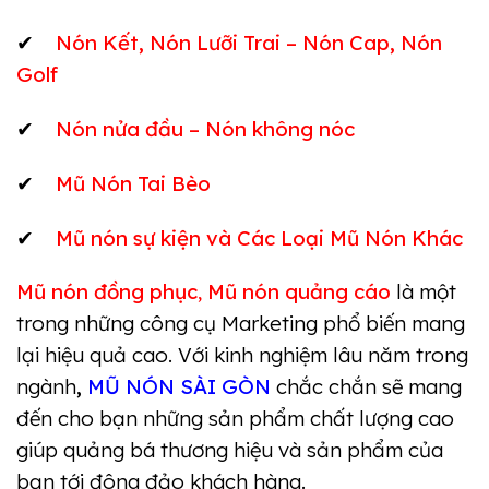
✔
Nón Kết, Nón Lưỡi Trai – Nón Cap, Nón
Golf
✔
Nón nửa đầu – Nón không nóc
✔
Mũ Nón Tai Bèo
✔
Mũ nón sự kiện
và
Các Loại Mũ Nón Khác
Mũ nón đồng phục
,
Mũ nón quảng cáo
là một
trong những công cụ Marketing phổ biến mang
lại hiệu quả cao. Với kinh nghiệm lâu năm trong
ngành
,
MŨ NÓN SÀI GÒN
chắc chắn sẽ mang
đến cho bạn những sản phẩm chất lượng cao
giúp quảng bá thương hiệu và sản phẩm của
bạn tới đông đảo khách hàng.