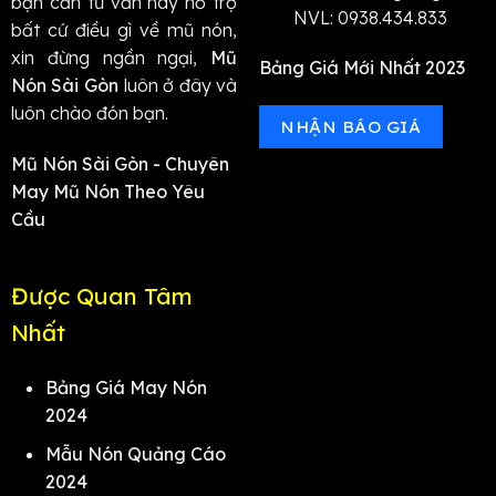
bạn cần tư vấn hay hỗ trợ
NVL: 0938.434.833
bất cứ điều gì về mũ nón,
xin đừng ngần ngại,
Mũ
Bảng Giá Mới Nhất 2023
Nón Sài Gòn
luôn ở đây và
luôn chào đón bạn.
NHẬN BÁO GIÁ
Mũ Nón Sài Gòn - Chuyên
May Mũ Nón Theo Yêu
Cầu
Được Quan Tâm
Nhất
Bảng Giá May Nón
2024
Mẫu Nón Quảng Cáo
2024