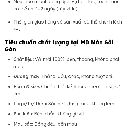
Nếu giao nhanh bằng dịch vụ hỏa tốc, toàn quốc
có thể chỉ 1–2 ngày (tùy vị trí).
Thời gian giao hàng và sản xuất có thể chênh lệch
+-1
Tiêu chuẩn chất lượng tại Mũ Nón Sài
Gòn
Chất liệu:
Vải mới 100%, bền, thoáng, không phai
màu.
Đường may:
Thẳng, đều, chắc, không tuột chỉ.
Form & size:
Chuẩn thiết kế, không méo, sai số ≤ 1
cm.
Logo/In/Thêu:
Sắc nét, đúng màu, không lem.
Phụ kiện:
Bền, chắc, không gỉ sét.
Màu sắc:
Đồng đều, bền màu.