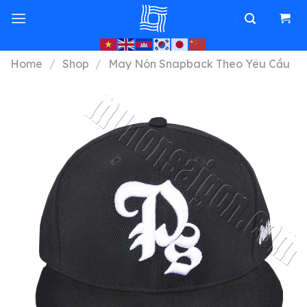
Skip
to
content
Home
/
Shop
/
May Nón Snapback Theo Yêu Cầu