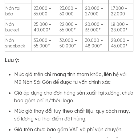
Nón tai
23.000 –
23.000 –
20.000 –
17.000 –
bèo
35.000
30.000
27.000
22.000
Nón
25.000 –
22.000 –
20.000 –
18.000 –
bucket
40.000*
36.000*
33.000*
28.000*
Nón
35.000 –
32.000 –
30.000 –
28.000 –
snapback
55.000*
50.000*
48.000*
45.000*
Lưu ý:
Mức giá trên chỉ mang tính tham khảo, liên hệ với
Mũ Nón Sài Gòn để được tư vấn chính xác
Giá áp dụng cho đơn hàng sản xuất tại xưởng, chưa
bao gồm phí in/thêu logo.
Mức giá thay đổi tùy theo chất liệu, quy cách may,
số lượng và thời điểm đặt hàng.
Giá trên chưa bao gồm VAT và phí vận chuyển.