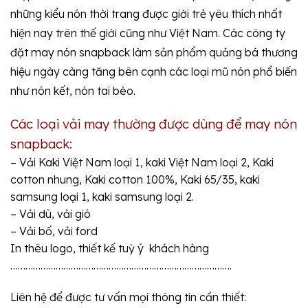
những kiểu nón thời trang được giới trẻ yêu thích nhất
hiện nay trên thế giới cũng như Việt Nam. Các công ty
đặt may nón snapback làm sản phẩm quảng bá thương
hiệu ngày càng tăng bên cạnh các loại mũ nón phổ biến
như nón kết, nón tai bèo.
Các loại vải may thường được dùng để may nón
snapback:
– Vải Kaki Việt Nam loại 1, kaki Việt Nam loại 2, Kaki
cotton nhung, Kaki cotton 100%, Kaki 65/35, kaki
samsung loại 1, kaki samsung loại 2.
– Vải dù, vải gió
– Vải bố, vải ford
In thêu logo, thiết kế tuỳ ý khách hàng
…………………………………………………………………………….
Liên hệ để được tư vấn mọi thông tin cần thiết: