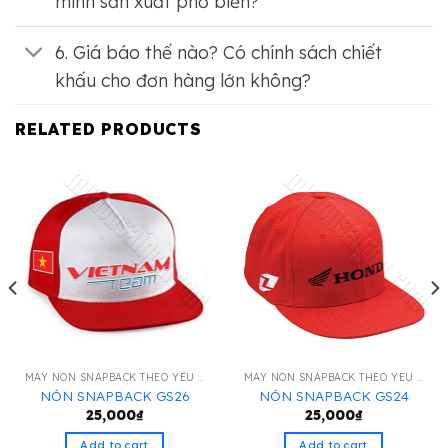
mình sản xuất phổ biến?
6. Giá báo thế nào? Có chính sách chiết
khấu cho đơn hàng lớn không?
RELATED PRODUCTS
MAY NÓN SNAPBACK THEO YÊU CẦU
MAY NÓN SNAPBACK THEO YÊU CẦU
NÓN SNAPBACK GS26
NÓN SNAPBACK GS24
25,000
₫
25,000
₫
Add to cart
Add to cart