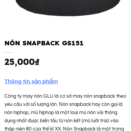
NÓN SNAPBACK GS151
25,000
₫
Thông tin sản phẩm
Công ty may nón GLU là cơ sở may nón snapback theo
yêu cầu với số lượng lớn. Nón snapback hay còn gọi là
nón hiphop, mũ hiphop là một loại mũ nón vải thông
dụng nhất được biến tấu từ nón kết (mũ lưỡi trai) vào
thập niên 80 của thế kỉ XX. Nón Snapback là một trong