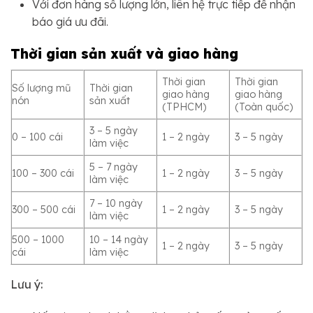
Với đơn hàng số lượng lớn, liên hệ trực tiếp để nhận
báo giá ưu đãi.
Thời gian sản xuất và giao hàng
Thời gian
Thời gian
Số lượng mũ
Thời gian
giao hàng
giao hàng
nón
sản xuất
(TPHCM)
(Toàn quốc)
3 – 5 ngày
0 – 100 cái
1 – 2 ngày
3 – 5 ngày
làm việc
5 – 7 ngày
100 – 300 cái
1 – 2 ngày
3 – 5 ngày
làm việc
7 – 10 ngày
300 – 500 cái
1 – 2 ngày
3 – 5 ngày
làm việc
500 – 1000
10 – 14 ngày
1 – 2 ngày
3 – 5 ngày
cái
làm việc
Lưu ý: