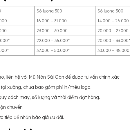
0
Số lượng 300
Số lượng 500
.000
16.000 – 31.000
14.000 – 26.000
.000
23.000 – 30.000
20.000 – 27.000
.000*
22.000 – 36.000*
20.000 – 33.000
.000*
32.000 – 50.000*
30.000 – 48.000
o, liên hệ với Mũ Nón Sài Gòn để được tư vấn chính xác
tại xưởng, chưa bao gồm phí in/thêu logo.
 quy cách may, số lượng và thời điểm đặt hàng.
vận chuyển.
ực tiếp để nhận báo giá ưu đãi.