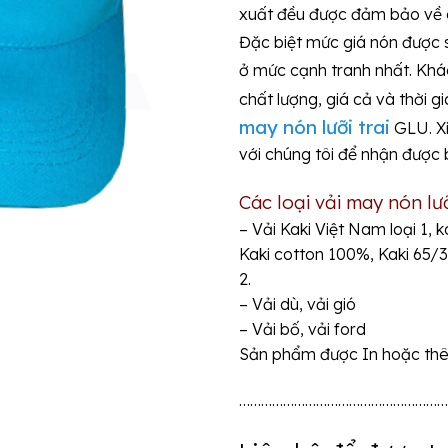
xuất đều được đảm bảo về ch
Đặc biệt mức giá nón được
ở mức cạnh tranh nhất.
Khá
chất lượng, giá cả và thời g
may nón lưỡi trai
GLU. Xi
với chúng tôi để nhận được 
Các loại vải may nón lưỡ
– Vải Kaki Việt Nam loại 1, 
Kaki cotton 100%, Kaki 65/3
2.
– Vải dù, vải gió
– Vải bố, vải ford
Sản phẩm được In hoặc thêu
…………………………………………………