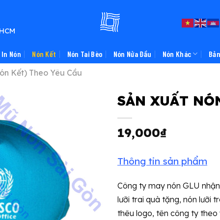
TPHCM
In Nón
Nón Kết
Nón Tai Bèo
Nón Nửa Đầu
Nón Khác
Bản
Nón Kết) Theo Yêu Cầu
SẢN XUẤT NÓN
19,000
₫
Thông tin sản phẩm
Công ty may nón GLU nhậ
lưỡi trai quà tặng, nón lưỡi t
thêu logo, tên công ty theo 