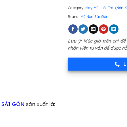
Category:
May Mũ Lưỡi Trai (Nón 
Brand:
Mũ Nón Sài Gòn
Lưu ý
: Mức giá trên chỉ đ
nhân viên tư vấn để được hỗ
L
 SÀI GÒN
sản xuất là: