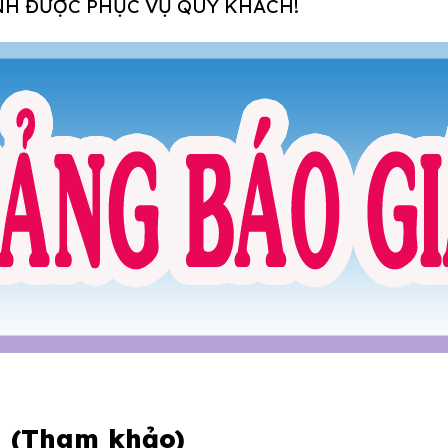
H ĐƯỢC PHỤC VỤ QUÝ KHÁCH!
 (Tham khảo)