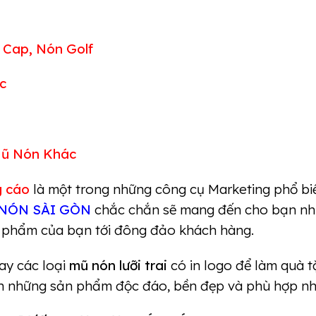
 Cap, Nón Golf
c
Mũ Nón Khác
 cáo
là một trong những công cụ Marketing phổ biế
NÓN SÀI GÒN
chắc chắn sẽ mang đến cho bạn nh
n phẩm của bạn tới đông đảo khách hàng.
ay các loại
mũ nón lưỡi trai
có in logo để làm quà 
h những sản phẩm độc đáo, bền đẹp và phù hợp nh