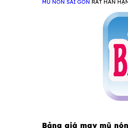
MŨ NÓN SÀI GÒN
RẤT HÂN HẠN
Bảng giá may mũ nón