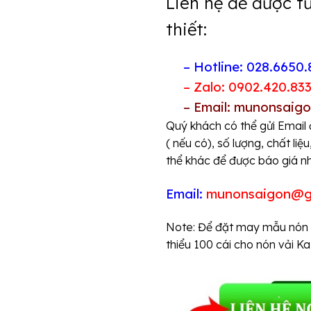
Liên hệ để được t
thiết:
– Hotline: 028.6650.
– Zalo: 0902.420.83
– Email: munonsaig
Quý khách có thể gửi Email 
( nếu có), số lượng, chất liệ
thể khác để được báo giá n
Email
:
munonsaigon@g
Note: Để đặt may mẫu nón m
thiểu 100 cái cho nón vải Ka