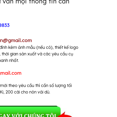
ư vấn mọi thông tin cần
8833
3
on@gmail.com
đính kèm ảnh mẫu (nếu có), thiết kế logo
u, thời gian sản xuất và các yêu cầu cụ
hanh nhất.
mail.com
ới theo yêu cầu thì cần số lượng tối
Ki, 200 cái cho nón vải dù.