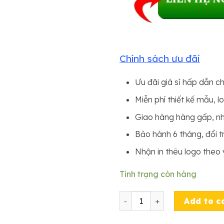
Chính sách ưu đãi
Ưu đãi giá sỉ hấp dẫn c
Miễn phí thiết kế mẫu, l
Giao hàng hàng gấp, n
Bảo hành 6 tháng, đổi tr
Nhận in thêu logo theo
Tình trạng còn hàng
SẢN XUẤT NÓN LƯỠI TRAI 
Add to c