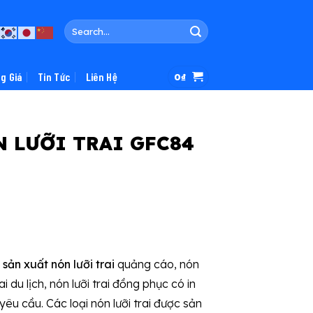
Search
for:
g Giá
Tin Tức
Liên Hệ
0
₫
 LƯỠI TRAI GFC84
n
sản xuất nón lưỡi trai
quảng cáo, nón
rai du lịch, nón lưỡi trai đồng phục có in
yêu cầu. Các loại nón lưỡi trai được sản