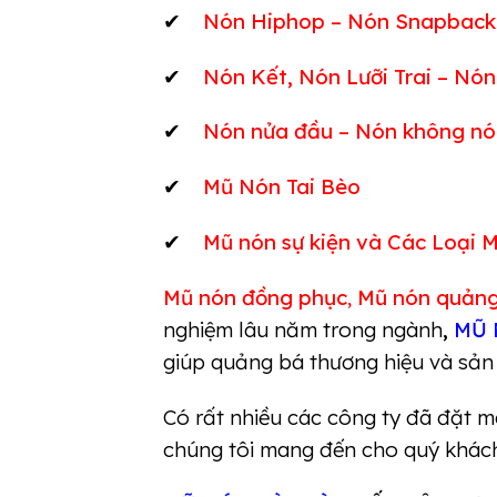
✔
Nón Hiphop – Nón Snapback
✔
Nón Kết, Nón Lưỡi Trai – Nón
✔
Nón nửa đầu – Nón không nó
✔
Mũ Nón Tai Bèo
✔
Mũ nón sự kiện
và
Các Loại 
Mũ nón đồng phục
,
Mũ nón quảng
nghiệm lâu năm trong ngành
,
MŨ 
giúp quảng bá thương hiệu và sả
Có rất nhiều các công ty đã đặt m
chúng tôi mang đến cho quý khác